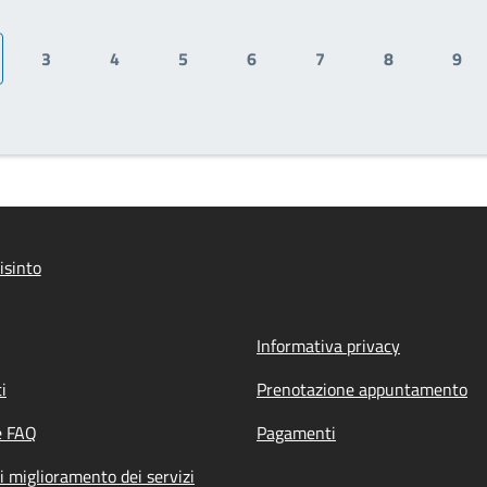
3
4
5
6
7
8
9
ina attuale
Pagina
Pagina
Pagina
Pagina
Pagina
Pagina
Pag
isinto
Informativa privacy
i
Prenotazione appuntamento
e FAQ
Pagamenti
i miglioramento dei servizi