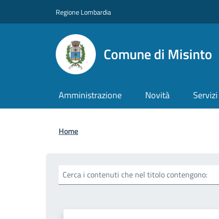
Salta al contenuto principale
Skip to footer content
Regione Lombardia
Comune di Misinto
Amministrazione
Novità
Servizi
Briciole di pane
Home
Cerca i contenuti che nel titolo contengono: