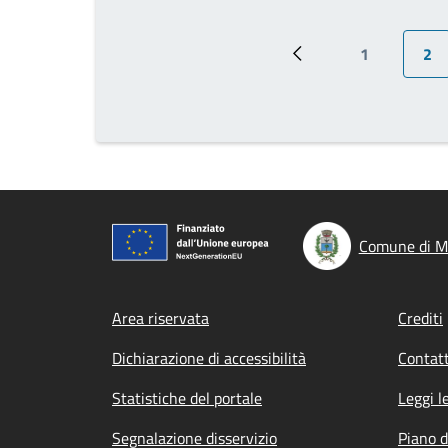
1
2
Pagina precedente
Pagina
Pag
Comune di M
Footer menu
Area riservata
Crediti
Dichiarazione di accessibilità
Contatt
Statistiche del portale
Leggi l
Segnalazione disservizio
Piano d