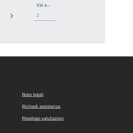
Write the page number you want to go t
Vai a…
ina
Prossima pagina
Note legali
Richiedi assistenza
Riepilogo valutazioni