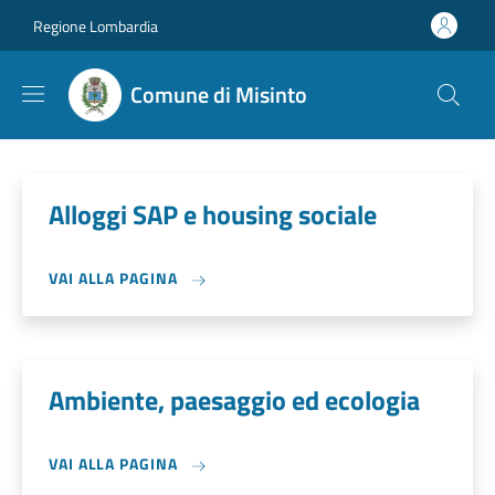
Salta al contenuto principale
Skip to footer content
Regione Lombardia
Comune di Misinto
Alloggi SAP e housing sociale
VAI ALLA PAGINA
Ambiente, paesaggio ed ecologia
VAI ALLA PAGINA