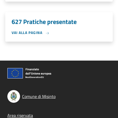
627 Pratiche presentate
VAI ALLA PAGINA
Comune di Misinto
Footer menu
Area riservata