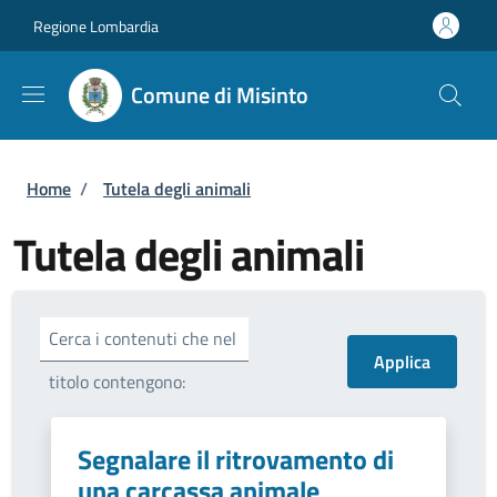
Salta al contenuto principale
Skip to footer content
Regione Lombardia
Comune di Misinto
Briciole di pane
Home
/
Tutela degli animali
Tutela degli animali
Cerca i contenuti che nel
titolo contengono:
Segnalare il ritrovamento di
una carcassa animale