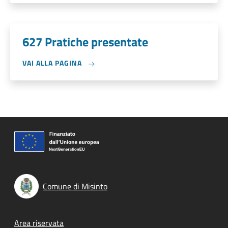
627 Pratiche presentate
VAI ALLA PAGINA
Comune di Misinto
Footer menu
Area riservata