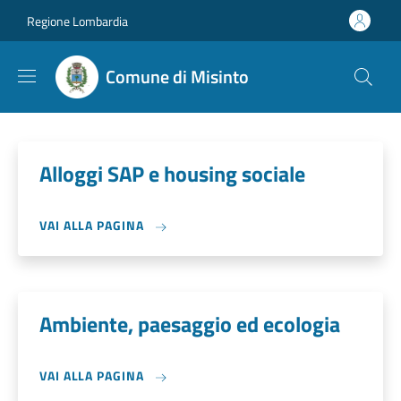
Salta al contenuto principale
Skip to footer content
Regione Lombardia
Comune di Misinto
Alloggi SAP e housing sociale
VAI ALLA PAGINA
Ambiente, paesaggio ed ecologia
VAI ALLA PAGINA