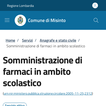
Salta al contenuto principale
Skip to footer content
Regione Lombardia
Comune di Misinto
Briciole di pane
Home
/
Servizi
/
Anagrafe e stato civile
/
Somministrazione di farmaci in ambito scolastico
Somministrazione di
farmaci in ambito
scolastico
(
urn:nir:ministero.pubblica.struzione:circolare:2005-11-25;2312
)
Servizio attivo