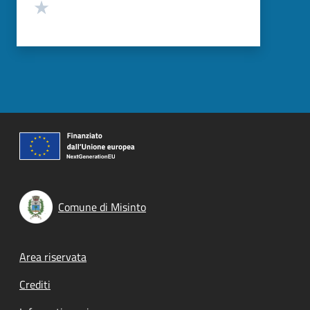
Valuta 1 stelle su 5
Comune di Misinto
Footer menu
Area riservata
Crediti