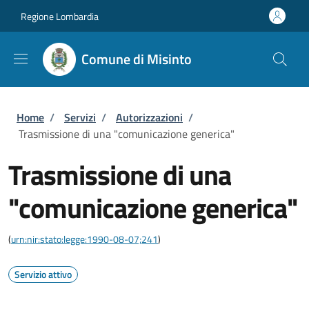
Salta al contenuto principale
Skip to footer content
Regione Lombardia
Comune di Misinto
Briciole di pane
Home
/
Servizi
/
Autorizzazioni
/
Trasmissione di una "comunicazione generica"
Trasmissione di una
"comunicazione generica"
(
urn:nir:stato:legge:1990-08-07;241
)
Servizio attivo