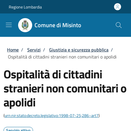
Salta al contenuto principale
Skip to footer content
Regione Lombardia
Comune di Misinto
Briciole di pane
Home
/
Servizi
/
Giustizia e sicurezza pubblica
/
Ospitalità di cittadini stranieri non comunitari o apolidi
Ospitalità di cittadini
stranieri non comunitari o
apolidi
(
urn:nir:stato:decreto.legislativo:1998-07-25;286~art7
)
Servizio attivo