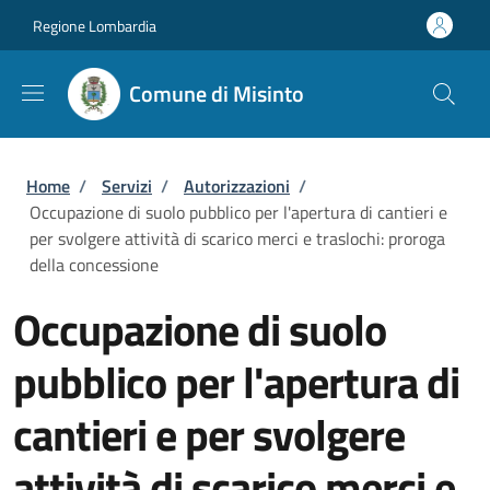
Salta al contenuto principale
Skip to footer content
Regione Lombardia
Comune di Misinto
Briciole di pane
Home
/
Servizi
/
Autorizzazioni
/
Occupazione di suolo pubblico per l'apertura di cantieri e
per svolgere attività di scarico merci e traslochi: proroga
della concessione
Occupazione di suolo
pubblico per l'apertura di
cantieri e per svolgere
attività di scarico merci e