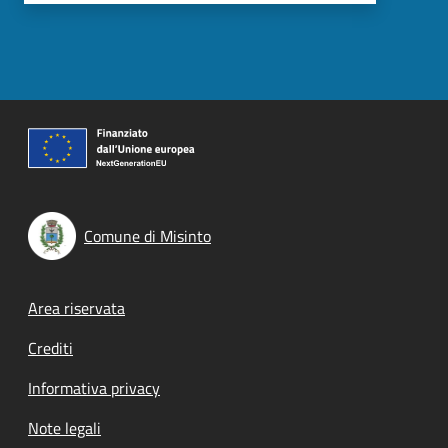
Comune di Misinto
Footer menu
Area riservata
Crediti
Informativa privacy
Note legali