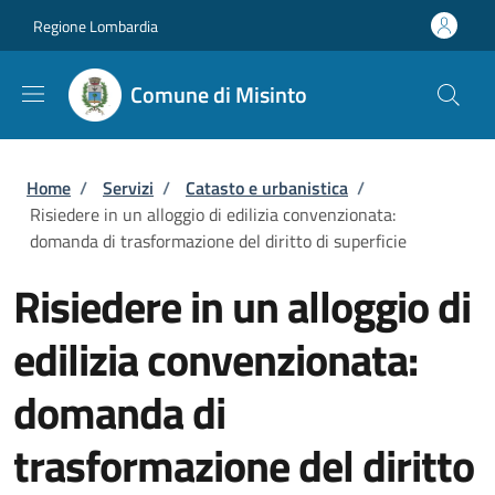
Salta al contenuto principale
Skip to footer content
Regione Lombardia
Comune di Misinto
Briciole di pane
Home
/
Servizi
/
Catasto e urbanistica
/
Risiedere in un alloggio di edilizia convenzionata:
domanda di trasformazione del diritto di superficie
Risiedere in un alloggio di
edilizia convenzionata:
domanda di
trasformazione del diritto