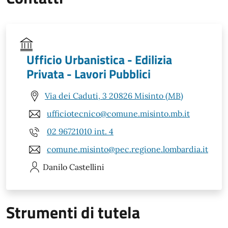
Ufficio Urbanistica - Edilizia
Privata - Lavori Pubblici
Via dei Caduti, 3 20826 Misinto (MB)
ufficiotecnico@comune.misinto.mb.it
02 96721010 int. 4
comune.misinto@pec.regione.lombardia.it
Danilo
Castellini
Strumenti di tutela