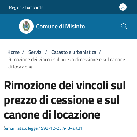
Salta al contenuto principale
Skip to footer content
Regione Lombardia
Comune di Misinto
Briciole di pane
Home
/
Servizi
/
Catasto e urbanistica
/
Rimozione dei vincoli sul prezzo di cessione e sul canone
di locazione
Rimozione dei vincoli sul
prezzo di cessione e sul
canone di locazione
(
urn:nir:stato:legge:1998-12-23;448~art31
)