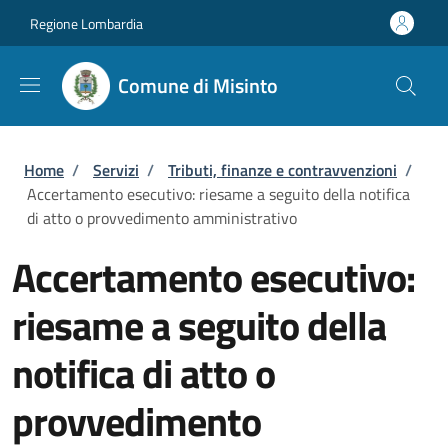
Salta al contenuto principale
Skip to footer content
Regione Lombardia
Comune di Misinto
Briciole di pane
Home
/
Servizi
/
Tributi, finanze e contravvenzioni
/
Accertamento esecutivo: riesame a seguito della notifica
di atto o provvedimento amministrativo
Accertamento esecutivo:
riesame a seguito della
notifica di atto o
provvedimento