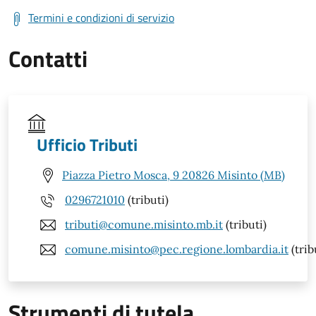
Termini e condizioni di servizio
Contatti
Ufficio Tributi
Piazza Pietro Mosca, 9 20826 Misinto (MB)
0296721010
(tributi)
tributi@comune.misinto.mb.it
(tributi)
comune.misinto@pec.regione.lombardia.it
(trib
Strumenti di tutela