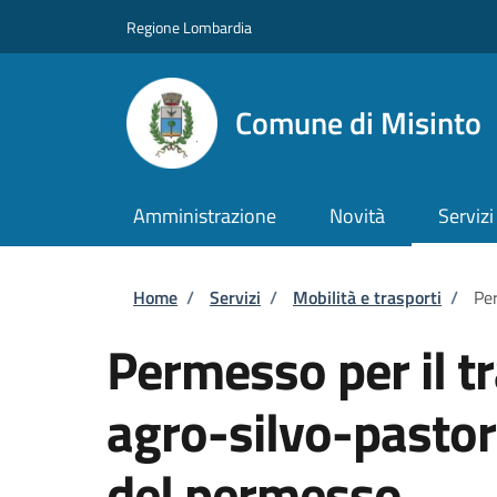
Salta al contenuto principale
Skip to footer content
Regione Lombardia
Comune di Misinto
Amministrazione
Novità
Servizi
Briciole di pane
Home
/
Servizi
/
Mobilità e trasporti
/
Per
Permesso per il tr
agro-silvo-pastora
del permesso