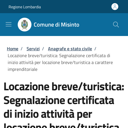
Salta al contenuto principale
Skip to footer content
Regione Lombardia
Comune di Misinto
Briciole di pane
Home
/
Servizi
/
Anagrafe e stato civile
/
Locazione breve/turistica: Segnalazione certificata di
inizio attività per locazione breve/turistica a carattere
imprenditoriale
Locazione breve/turistica:
Segnalazione certificata
di inizio attività per
locazione breve/turistica