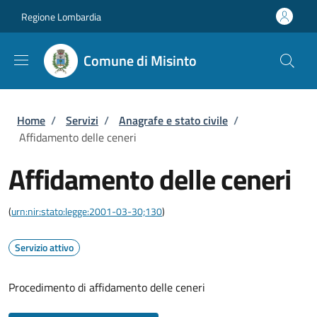
Salta al contenuto principale
Skip to footer content
Regione Lombardia
Comune di Misinto
Briciole di pane
Home
/
Servizi
/
Anagrafe e stato civile
/
Affidamento delle ceneri
Affidamento delle ceneri
(
urn:nir:stato:legge:2001-03-30;130
)
Servizio attivo
Procedimento di affidamento delle ceneri