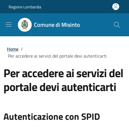
Salta al contenuto principale
Skip to footer content
Regione Lombardia
Comune di Misinto
Briciole di pane
Home
/
Per accedere ai servizi del portale devi autenticarti
Per accedere ai servizi del
portale devi autenticarti
Autenticazione con SPID