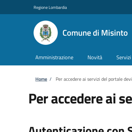
Salta al contenuto principale
Skip to footer content
Regione Lombardia
Comune di Misinto
Amministrazione
Novità
Servizi
Briciole di pane
Home
/
Per accedere ai servizi del portale dev
Per accedere ai se
Autenticazione con 