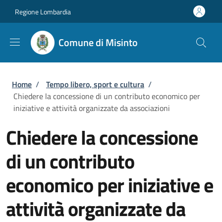
Salta al contenuto principale
Skip to footer content
Regione Lombardia
Comune di Misinto
Briciole di pane
Home
/
Tempo libero, sport e cultura
/
Chiedere la concessione di un contributo economico per
iniziative e attività organizzate da associazioni
Chiedere la concessione
di un contributo
economico per iniziative e
attività organizzate da